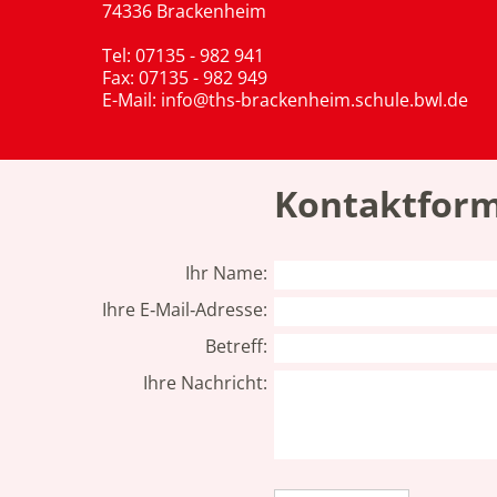
74336 Brackenheim
Tel: 07135 - 982 941
Fax: 07135 - 982 949
E-Mail:
info@ths-brackenheim.schule.bwl.de
Kontaktform
Ihr Name:
Ihre E‑Mail‑Adresse:
Betreff:
Ihre Nachricht: