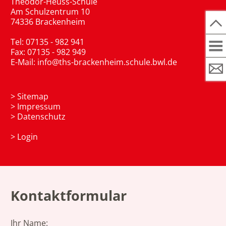
Theodor-Heuss-Schule
Am Schulzentrum 10
74336 Brackenheim
Tel: 07135 - 982 941
Fax: 07135 - 982 949
E-Mail:
info@ths-brackenheim.schule.bwl.de
>
Sitemap
>
Impressum
>
Datenschutz
>
Login
Kontaktformular
Ihr Name: