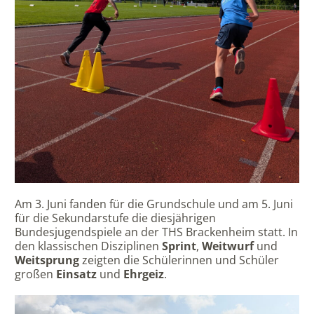
Am 3. Juni fanden für die Grundschule und am 5. Juni
für die Sekundarstufe die diesjährigen
Bundesjugendspiele an der THS Brackenheim statt. In
den klassischen Disziplinen
Sprint
,
Weitwurf
und
Weitsprung
zeigten die Schülerinnen und Schüler
großen
Einsatz
und
Ehrgeiz
.